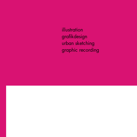
illustration
grafikdesign
urban sketching
graphic recording