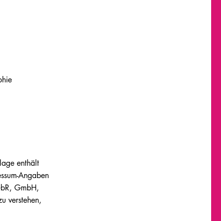
phie
lage enthält
pressum-Angaben
 GbR, GmbH,
zu verstehen,