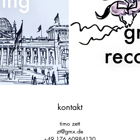
kontakt
timo zett
zt@gmx.de
+49 176 60984130